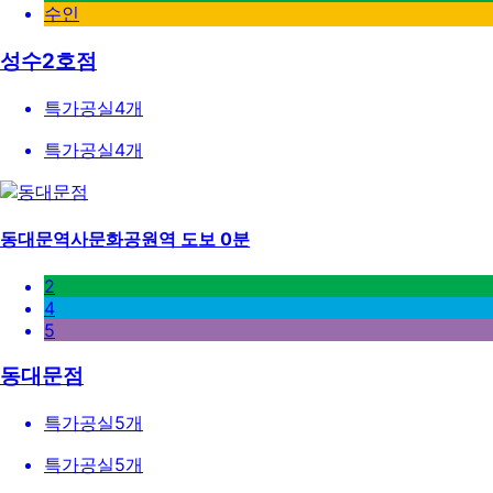
수인
성수2호점
특가공실
4
개
특가공실
4
개
동대문역사문화공원역 도보 0분
2
4
5
동대문점
특가공실
5
개
특가공실
5
개