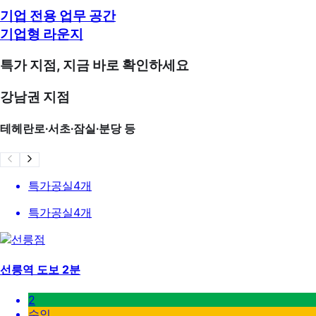
기업 전용 업무 공간
기업형 라운지
특가 지점, 지금 바로 확인하세요
강남권 지점
테헤란로∙서초∙잠실∙분당 등
특가공실
4
개
특가공실
4
개
선릉역 도보 2분
2
수인