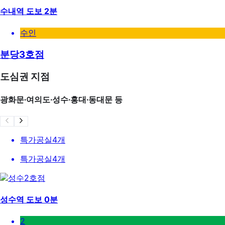
수내역 도보 2분
수인
분당3호점
도심권 지점
광화문∙여의도∙성수∙홍대∙동대문 등
특가공실
4
개
특가공실
4
개
성수역 도보 0분
2