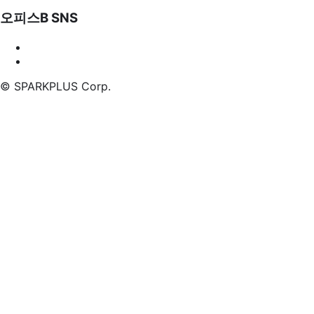
오피스B SNS
©
SPARKPLUS
Corp.