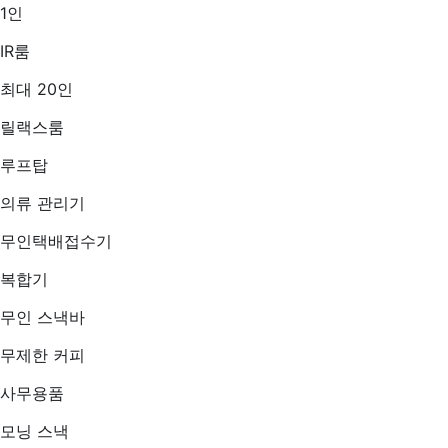
1인
IR룸
최대 20인
릴랙스룸
루프탑
의류 관리기
무인택배접수기
복합기
무인 스낵바
무제한 커피
사무용품
모닝 스낵